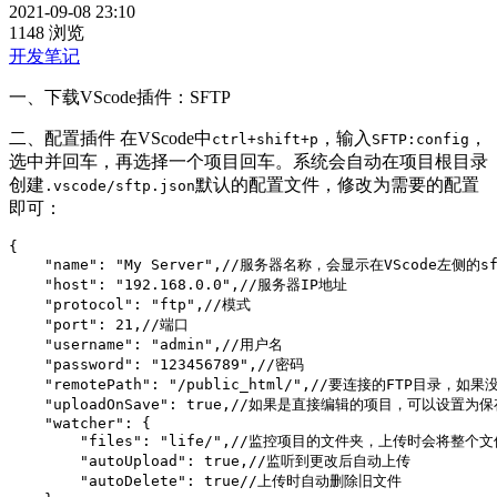
2021-09-08 23:10
1148 浏览
开发笔记
一、下载VScode插件：SFTP
二、配置插件 在VScode中
，输入
，
ctrl+shift+p
SFTP:config
选中并回车，再选择一个项目回车。系统会自动在项目根目录
创建
默认的配置文件，修改为需要的配置
.vscode/sftp.json
即可：
{

    "name": "My Server",//服务器名称，会显示在VScode左侧的s
    "host": "192.168.0.0",//服务器IP地址

    "protocol": "ftp",//模式

    "port": 21,//端口

    "username": "admin",//用户名

    "password": "123456789",//密码

    "remotePath": "/public_html/",//要连接的FTP目录，
    "uploadOnSave": true,//如果是直接编辑的项目，可以设
    "watcher": {

        "files": "life/",//监控项目的文件夹，上传时会
        "autoUpload": true,//监听到更改后自动上传

        "autoDelete": true//上传时自动删除旧文件
