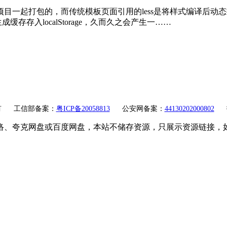
目一起打包的，而传统模板页面引用的less是将样式编译后动态插入到he
存入localStorage，久而久之会产生一……
有
工信部备案：
粤ICP备20058813
公安网备案：
44130202000802
络、夸克网盘或百度网盘，本站不储存资源，只展示资源链接，