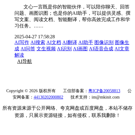
文心一言既是你的智能伙伴，可以陪你聊天、回答
问题、画图识图；也是你的AI助手，可以提供灵感、撰
写文案、阅读文档、智能翻译，帮你高效完成工作和学
习任务。……
2025-04-27 17:58:28
AI写作
AI搜索
AI文档
AI翻译
AI助手
图像识别
图像生
成
AI问答
文生视频
AI识别
AI画图
AI语音合成
AI文章
解读
AI导航
Copyright © 2026 版权所有
工信部备案：
粤ICP备20058813
公
安网备案：
44130202000802
技术支持：im@mkinit.com
所有资源来源于公开网络、夸克网盘或百度网盘，本站不储存
资源，只展示资源链接，如有侵权，联系我删除！