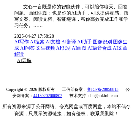
文心一言既是你的智能伙伴，可以陪你聊天、回答
问题、画图识图；也是你的AI助手，可以提供灵感、撰
写文案、阅读文档、智能翻译，帮你高效完成工作和学
习任务。……
2025-04-27 17:58:28
AI写作
AI搜索
AI文档
AI翻译
AI助手
图像识别
图像生
成
AI问答
文生视频
AI识别
AI画图
AI语音合成
AI文章
解读
AI导航
Copyright © 2026 版权所有
工信部备案：
粤ICP备20058813
公
安网备案：
44130202000802
技术支持：im@mkinit.com
所有资源来源于公开网络、夸克网盘或百度网盘，本站不储存
资源，只展示资源链接，如有侵权，联系我删除！