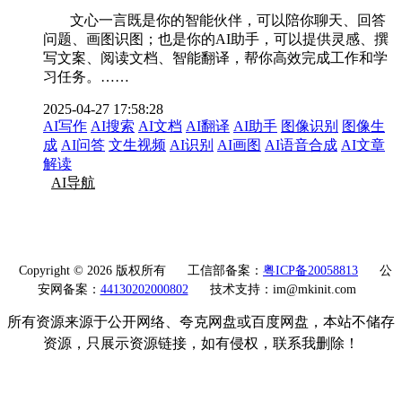
文心一言既是你的智能伙伴，可以陪你聊天、回答
问题、画图识图；也是你的AI助手，可以提供灵感、撰
写文案、阅读文档、智能翻译，帮你高效完成工作和学
习任务。……
2025-04-27 17:58:28
AI写作
AI搜索
AI文档
AI翻译
AI助手
图像识别
图像生
成
AI问答
文生视频
AI识别
AI画图
AI语音合成
AI文章
解读
AI导航
Copyright © 2026 版权所有
工信部备案：
粤ICP备20058813
公
安网备案：
44130202000802
技术支持：im@mkinit.com
所有资源来源于公开网络、夸克网盘或百度网盘，本站不储存
资源，只展示资源链接，如有侵权，联系我删除！